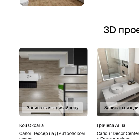
3D про
Записаться к дизайнеру
Записаться к д
Коц Оксана
Грачева Анна
Салон Тессер на Дмитровском
Салон “Decor Center
шоссе
г. Екатеринбург