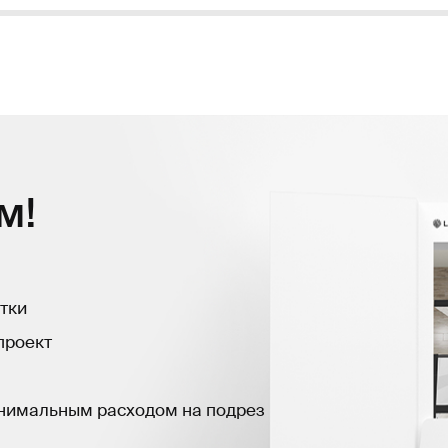
м!
тки
проект
инимальным расходом на подрез