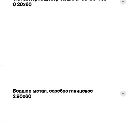
0
20х60
Бордюр метал. серебро глянцевое
2,90х60