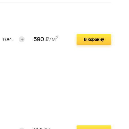
2
590
₽/м
В корзину