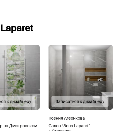
х
Laparet
ься к дизайнеру
Записаться к дизайнеру
Ксения Агеенкова
ер на Дмитровском
Салон “Зона Laparet”
г. Смоленск