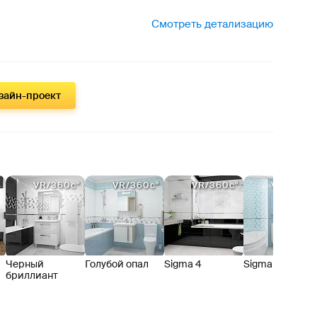
Смотреть детализацию
изайн-проект
:
°
VR/360c°
VR/360c°
VR/360c°
VR/360c
Черный
Голубой опал
Sigma 4
Sigma 3
бриллиант