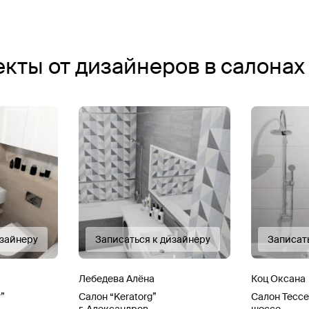
екты от дизайнеров в салона
изайнеру
Записаться к дизайнеру
Записат
Лебедева Алёна
Коц Оксана
”
Салон “Keratorg”
Салон Тесс
г. Александров
шоссе