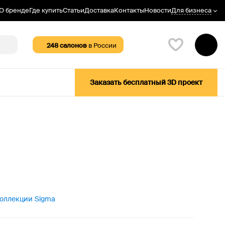
Для бизнеса
О бренде
Где купить
Статьи
Доставка
Контакты
Новости
248
салонов
в России
Заказать бесплатный 3D проект
коллекции Sigma