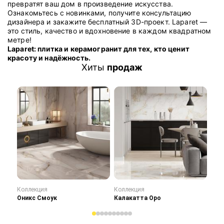
превратят ваш дом в произведение искусства.
Ознакомьтесь с новинками, получите консультацию
дизайнера и закажите бесплатный 3D-проект. Laparet —
это стиль, качество и вдохновение в каждом квадратном
метре!
Laparet: плитка и керамогранит для тех, кто ценит
красоту и надёжность.
Хиты
продаж
Коллекция
Коллекция
Кол
Оникс Смоук
Калакатта Оро
Сту