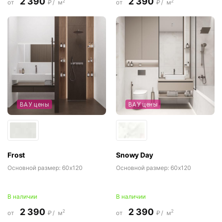
2 390
2 390
2
2
от
₽/
м
от
₽/
м
ВАУ цены
ВАУ цены
Frost
Snowy Day
Основной размер:
60x120
Основной размер:
60x120
В наличии
В наличии
2 390
2 390
2
2
от
₽/
м
от
₽/
м