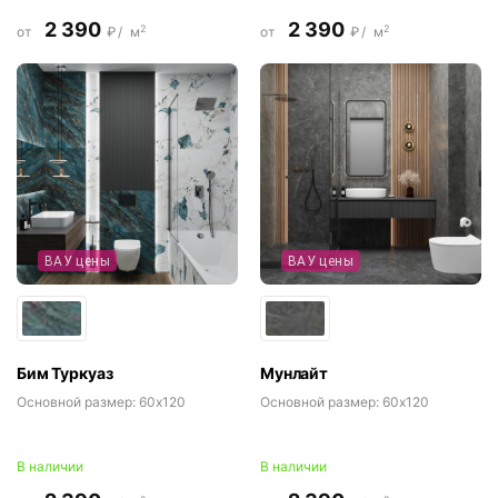
2 390
2 390
2
2
от
₽/
м
от
₽/
м
ВАУ цены
ВАУ цены
Бим Туркуаз
Мунлайт
Основной размер:
60x120
Основной размер:
60x120
В наличии
В наличии