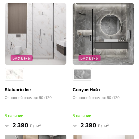
ВАУ цены
ВАУ цены
Statuario Ice
Сноуви Найт
Основной размер:
60x120
Основной размер:
60x120
В наличии
В наличии
2 390
2 390
2
2
от
₽/
м
от
₽/
м