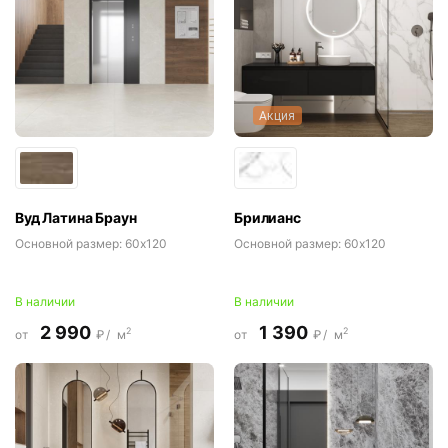
Акция
Вуд Латина Браун
Брилианс
Основной размер:
60x120
Основной размер:
60x120
В наличии
В наличии
2 990
1 390
2
2
от
₽/
м
от
₽/
м