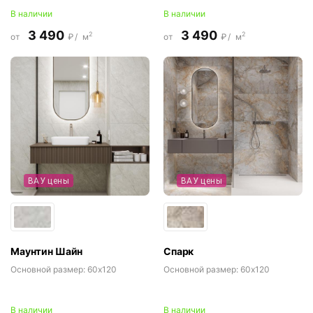
В наличии
В наличии
3 490
3 490
2
2
от
₽/
м
от
₽/
м
ВАУ цены
ВАУ цены
Маунтин Шайн
Спарк
Основной размер:
60x120
Основной размер:
60x120
В наличии
В наличии