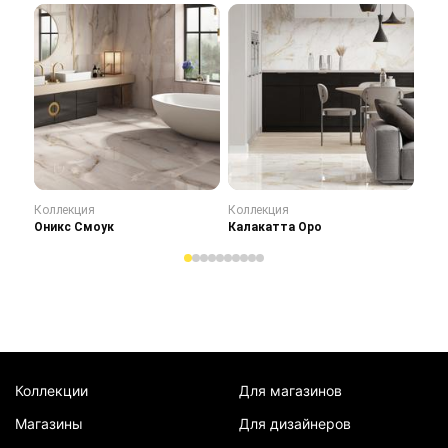
Коллекция
Коллекция
Кол
Оникс Смоук
Калакатта Оро
Сту
Коллекции
Для магазинов
Магазины
Для дизайнеров