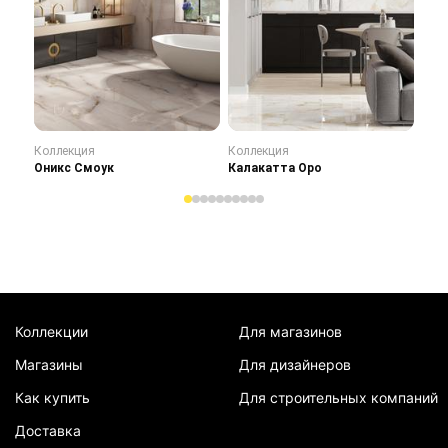
Коллекция
Коллекция
Кол
Оникс Смоук
Калакатта Оро
Сту
Коллекции
Для магазинов
Магазины
Для дизайнеров
Как купить
Для строительных компаний
Доставка