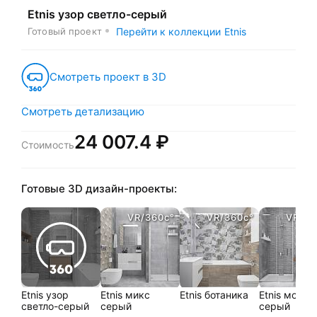
Etnis узор светло-серый
Готовый проект
Перейти к коллекции Etnis
Смотреть проект в 3D
Смотреть детализацию
24 007.4 ₽
Стоимость
Готовые 3D дизайн-проекты:
VR/360c°
VR/360c°
VR/36
Etnis узор
Etnis микс
Etnis ботаника
Etnis мозаи
светло-серый
серый
серый