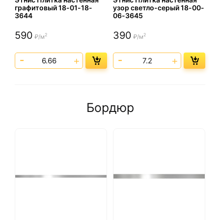
графитовый 18-01-18-
узор светло-серый 18-00-
3644
06-3645
590
390
2
2
₽/м
₽/м
Бордюр