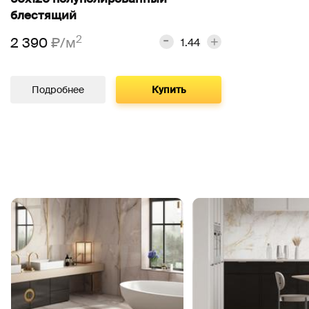
блестящий
2
2 390
₽/м
Подробнее
Купить