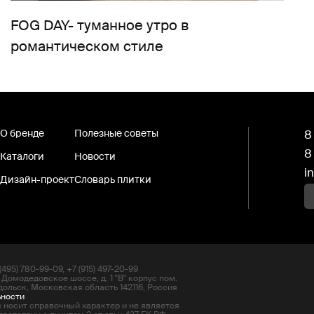
FOG DAY- туманное утро в
романтическом стиле
О бренде
Полезные советы
8
8
Каталоги
Новости
i
Дизайн-проект
Словарь плитки
495) 780-99-09, +7 (915) 497-20-99
 Домодедовское шоссе, д. 1 "В" корпус пом.
дольск, Московская область 142116, Россия
ьности
 носит справочный характер и не является