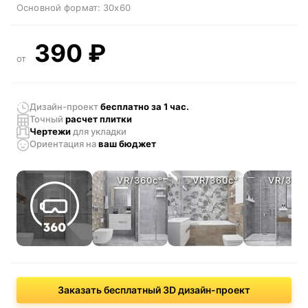
Основной формат:
30x60
390
₽
от
Дизайн-проект
бесплатно за 1 час.
Точный
расчет плитки
Чертежи
для укладки
Ориентация
на
ваш бюджет
VR/360c°
VR/360c°
VR/360
Заказать бесплатный 3D дизайн-проект