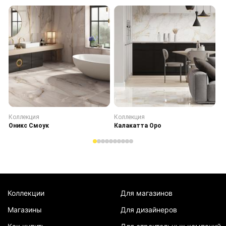
Коллекция
Коллекция
К
Оникс Смоук
Калакатта Оро
С
Коллекции
Для магазинов
Магазины
Для дизайнеров