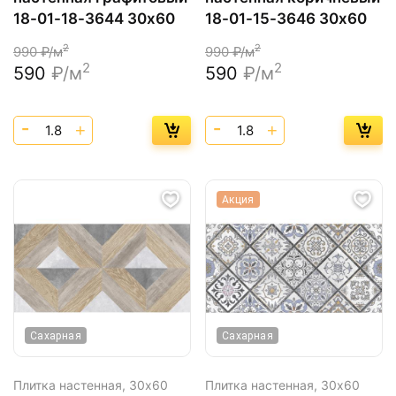
18-01-18-3644 30х60
18-01-15-3646 30х60
2
2
990
₽/м
990
₽/м
2
2
590
₽/м
590
₽/м
Акция
Сахарная
Сахарная
Плитка настенная,
30х60
Плитка настенная,
30х60