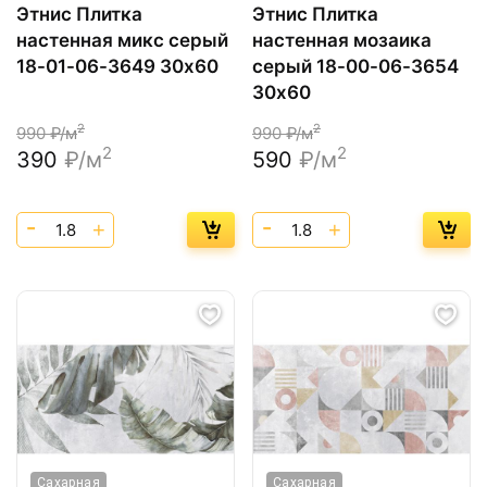
Этнис Плитка
Этнис Плитка
настенная микс серый
настенная мозаика
18-01-06-3649 30х60
серый 18-00-06-3654
30х60
2
2
990
₽/м
990
₽/м
2
2
390
₽/м
590
₽/м
Сахарная
Сахарная