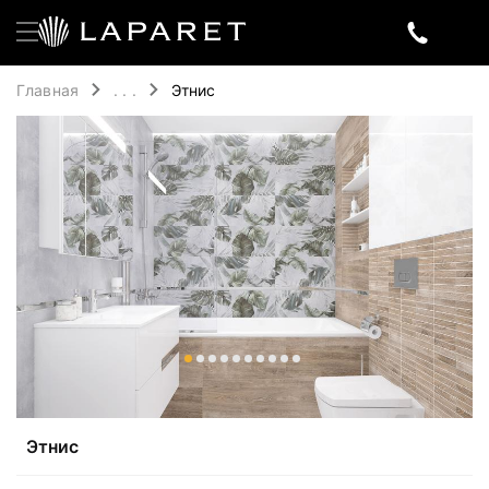
Главная
. . .
Этнис
Этнис