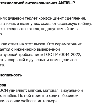
 технологией антискольжения ANTISLIP
виях душевой теряет коэффициент сцепления.
в гелях и шампунях, создают скользкую плёнку,
ект «ледового катка», недопустимый ни в
х.
как ответ на этот вызов. Это керамогранит
тается с инженерно выверенной
ствующей требованиям ГОСТ Р 70014-2022,
сть покрытий в душевых и помещениях с
тв.
езопасность
сов
CH удивляет: мягкая, матовая, визуально и
и шёлк. По ней приятно ходить босиком —
жилого или wellness-интерьера.