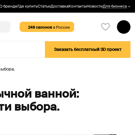
Для бизнеса
О бренде
Где купить
Статьи
Доставка
Контакты
Новости
248
салонов
в России
Заказать бесплатный 3D проект
выбора.
ычной ванной:
ти выбора.