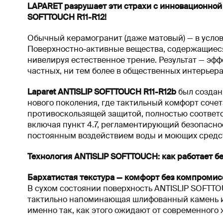
LAPARET разрушает эти страхи с инновационной
SOFTTOUCH R11-R12!
Обычный керамогранит (даже матовый) — в усло
Поверхностно-активные вещества, содержащиеся 
нивелируя естественное трение. Результат — эфф
частных, ни тем более в общественных интерьера
Laparet ANTISLIP SOFTTOUCH R11-R12b
был создан 
нового поколения, где тактильный комфорт соче
противоскользящей защитой, полностью соответ
включая пункт 4.7, регламентирующий безопасно
постоянным воздействием воды и моющих средс
Технология ANTISLIP SOFTTOUCH: как работает б
Бархатистая текстура — комфорт без компромис
В сухом состоянии поверхность ANTISLIP SOFTTOU
тактильно напоминающая шлифованный камень ил
именно так, как этого ожидают от современного 