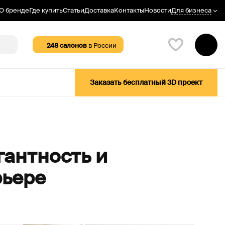
Для бизнеса
О бренде
Где купить
Статьи
Доставка
Контакты
Новости
248
салонов
в России
Заказать бесплатный 3D проект
гантность и
рьере