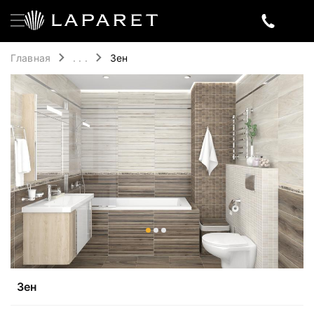
Главная
. . .
Зен
Зен