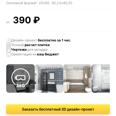
Основной формат:
20x60
40,20x40,20
390
₽
от
Дизайн-проект
бесплатно за 1 час.
Точный
расчет плитки
Чертежи
для укладки
Ориентация
на
ваш бюджет
VR/360c°
VR/360c°
VR/360
Заказать бесплатный 3D дизайн-проект