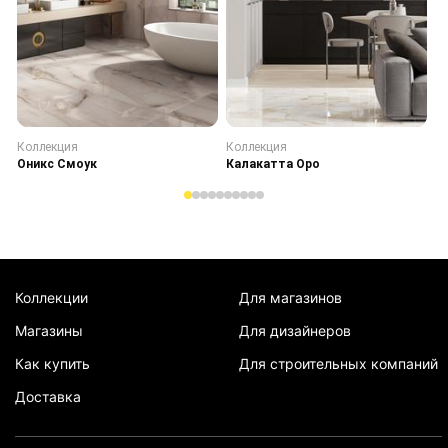
Коллекция
Коллекция
К
Оникс Смоук
Калакатта Оро
С
Коллекции
Для магазинов
Магазины
Для дизайнеров
Как купить
Для строительных компаний
Доставка