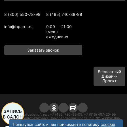
8 (800) 550-78-99
8 (495) 740-38-99
info@laparet.ru
9:00 — 21:00
(мск.)
ежедневно
Заказать звонок
Бесплатный
Дизайн-
Проект
ЗАПИСЬ
ООО "Баусервис", тел: +7 (495) 780-99-09, +7 (915) 497-20-99
В САЛОН
Адрес: п. Сельхозтехника Домодедовское шоссе, д. 1 "В" корпус пом.
офисного типа, этаж 1 Подольск, Московская область 142116, Россия
Пользуясь сайтом, вы принимаете политику
coockie
Политика конфиденциальности