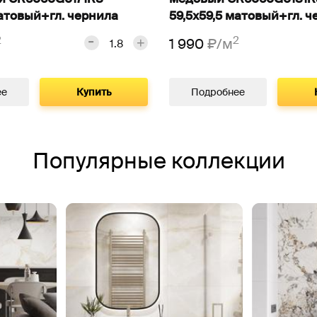
матовый+гл. чернила
59,5х59,5 матовый+гл. 
2
2
1 990
₽/м
ее
Купить
Подробнее
Популярные коллекции