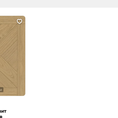
ом
нит
8