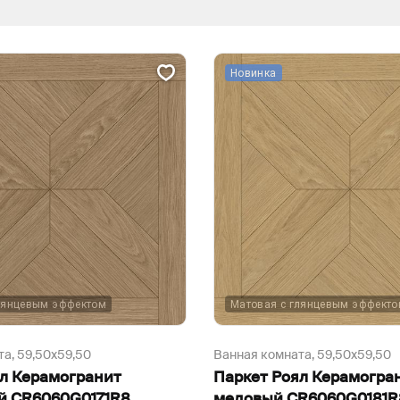
Новинка
лянцевым эффектом
Матовая с глянцевым эффект
та,
59,50х59,50
Ванная комната,
59,50х59,50
ял Керамогранит
Паркет Роял Керамогра
й CR6060G0171R8
медовый CR6060G0181R