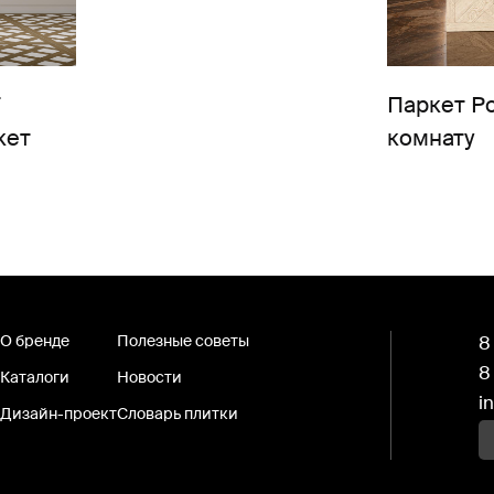
Паркет Ро
кет
комнату
О бренде
Полезные советы
8
8
Каталоги
Новости
i
Дизайн-проект
Словарь плитки