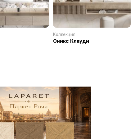
Коллекция
К
Оникс Клауди
А