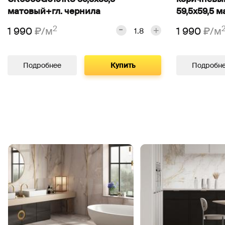
матовый+гл. чернила
59,5х59,5 
2
1 990
₽/м
1 990
₽/м
Подробнее
Купить
Подробн