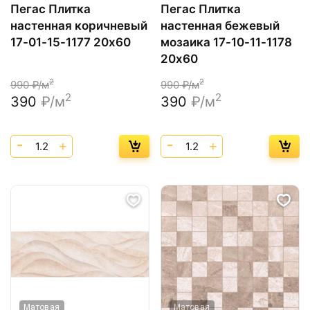
Пегас Плитка
Пегас Плитка
настенная коричневый
настенная бежевый
17-01-15-1177 20х60
мозаика 17-10-11-1178
20х60
2
2
990
₽/м
990
₽/м
2
2
390
₽/м
390
₽/м
Матовая
Матовая