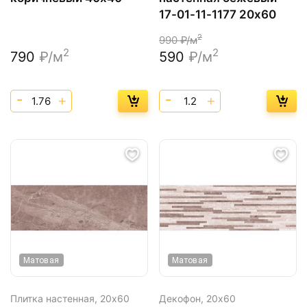
17-01-11-1177 20х60
2
990
₽/м
2
2
790
₽/м
590
₽/м
Матовая
Матовая
Плитка настенная,
20х60
Декофон,
20х60