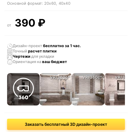
Основной формат:
20x60
40x40
390
₽
от
Дизайн-проект
бесплатно за 1 час.
Точный
расчет плитки
Чертежи
для укладки
Ориентация
на
ваш бюджет
VR/360c°
VR/360c°
VR/360
Заказать бесплатный 3D дизайн-проект