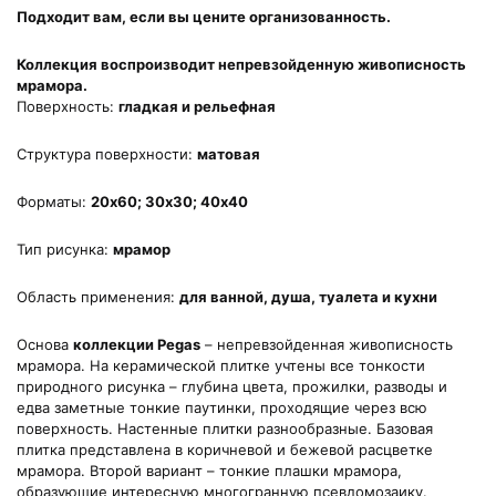
Подходит вам, если вы цените организованность.
Коллекция воспроизводит непревзойденную живописность
мрамора.
Поверхность:
гладкая и рельефная
Структура поверхности:
матовая
Форматы:
20х60; 30х30; 40х40
Тип рисунка:
мрамор
Область применения:
для ванной, душа, туалета и кухни
Основа
коллекции Pegas
– непревзойденная живописность
мрамора. На керамической плитке учтены все тонкости
природного рисунка – глубина цвета, прожилки, разводы и
едва заметные тонкие паутинки, проходящие через всю
поверхность. Настенные плитки разнообразные. Базовая
плитка представлена в коричневой и бежевой расцветке
мрамора. Второй вариант – тонкие плашки мрамора,
образующие интересную многогранную псевдомозаику.