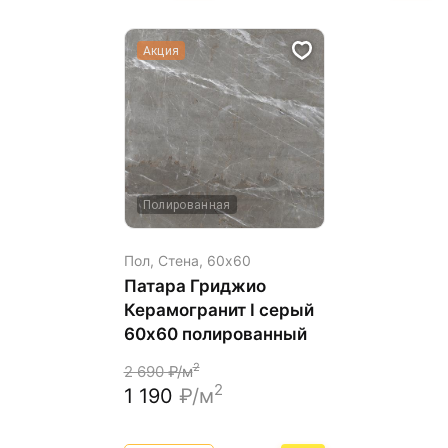
Акция
Полированная
Пол, Стена,
60х60
Патара Гриджио
Керамогранит I серый
60x60 полированный
2
2 690
₽/м
2
1 190
₽/м