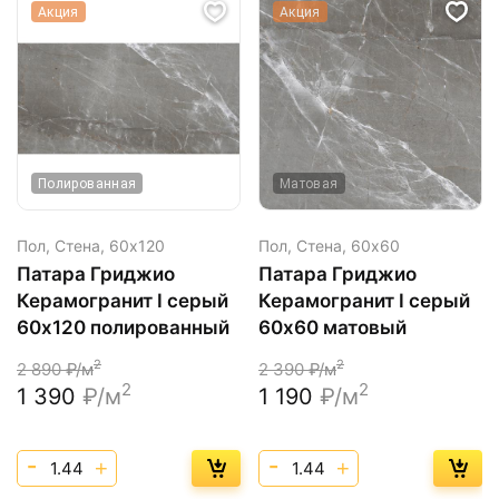
Акция
Акция
Полированная
Матовая
Пол, Стена,
60х120
Пол, Стена,
60х60
Патара Гриджио
Патара Гриджио
Керамогранит I серый
Керамогранит I серый
60x120 полированный
60x60 матовый
2
2
2 890
₽/м
2 390
₽/м
2
2
1 390
₽/м
1 190
₽/м