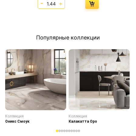
Популярные коллекции
Коллекция
Коллекция
К
Оникс Смоук
Калакатта Оро
С