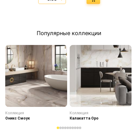
Популярные коллекции
Коллекция
Коллекция
К
Оникс Смоук
Калакатта Оро
С