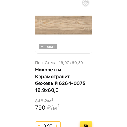
Матовая
Пол, Стена,
19,90х60,30
Николетти
Керамогранит
бежевый 6264-0075
19,9х60,3
2
846
₽/м
2
790
₽/м