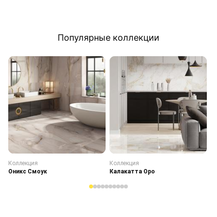
Популярные коллекции
Коллекция
Коллекция
К
Оникс Смоук
Калакатта Оро
С