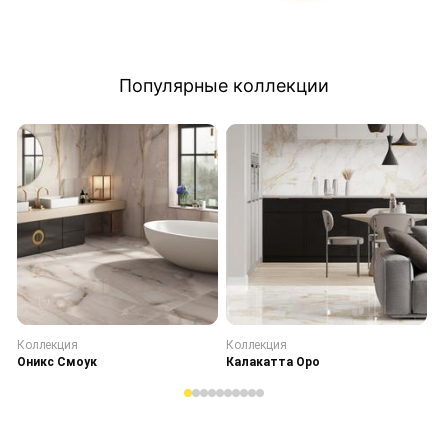
Популярные коллекции
Коллекция
Коллекция
К
Оникс Смоук
Калакатта Оро
С