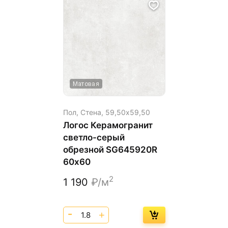
Матовая
Пол, Стена,
59,50х59,50
Логос Керамогранит
светло-серый
обрезной SG645920R
60х60
2
1 190
₽/м