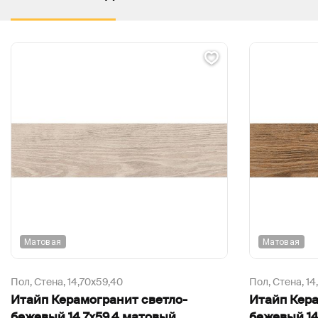
Матовая
Матовая
Пол, Стена,
14,70х59,40
Пол, Стена,
14
Итайп Керамогранит светло-
Итайп Кер
бежевый 14,7х59,4 матовый
бежевый 14