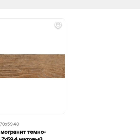
,70х59,40
амогранит темно-
,7х59,4 матовый