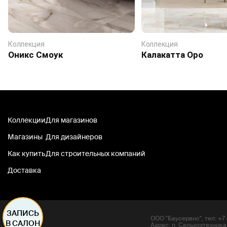
Коллекция
Коллекция
Оникс Смоук
Калакатта Оро
Коллекции
Для магазинов
Магазины
Для дизайнеров
Как купить
Для строительных компаний
Доставка
ЗАПИСЬ
ООО "Баусервис", тел: +7 (
В САЛОН
Адрес: п. Сельхозтехника