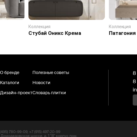
Коллекция
Коллекция
Стубай Оникс Крема
Патагония
О бренде
Полезные советы
8
8
Каталоги
Новости
i
Дизайн-проект
Словарь плитки
495) 780-99-09, +7 (915) 497-20-99
 Домодедовское шоссе, д. 1 "В" корпус пом.