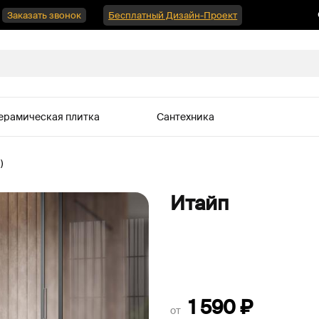
Заказать звонок
Бесплатный Дизайн-Проект
ерамическая плитка
Сантехника
)
Итайп
1 590
₽
от