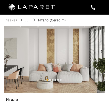
Главная
. . .
Итало (Ceradim)
Итало