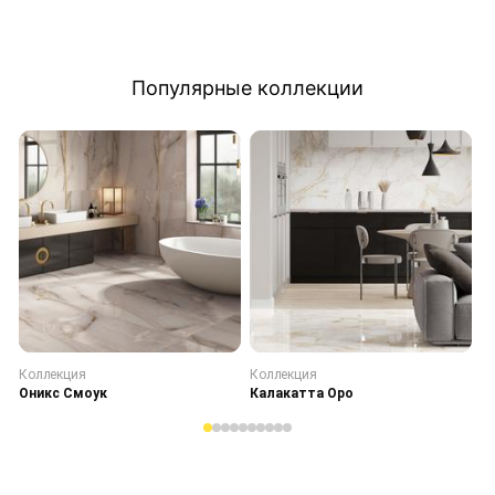
Популярные коллекции
Коллекция
Коллекция
К
Оникс Смоук
Калакатта Оро
С