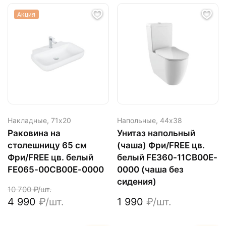
Акция
Накладные,
71х20
Напольные,
44х38
Раковина на
Унитаз напольный
столешницу 65 см
(чаша) Фри/FREE цв.
Фри/FREE цв. белый
белый FE360-11CB00E-
FE065-00CB00E-0000
0000 (чаша без
сидения)
10 700
₽/шт.
4 990
₽/шт.
1 990
₽/шт.