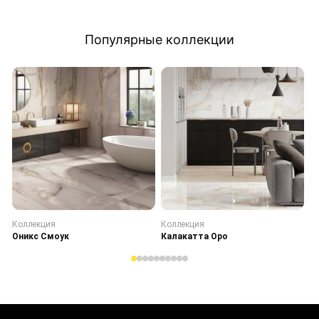
Популярные коллекции
Коллекция
Коллекция
К
Оникс Смоук
Калакатта Оро
С