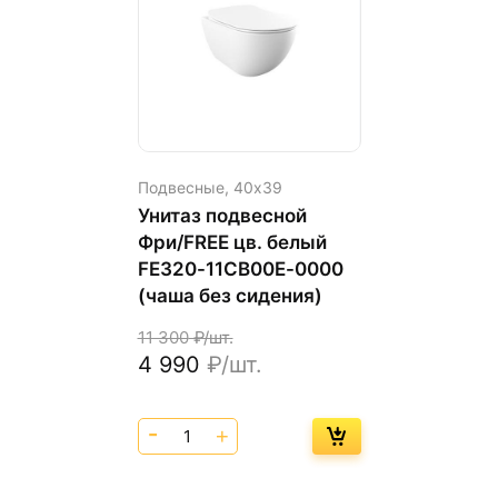
Подвесные,
40х39
Унитаз подвесной
Фри/FREE цв. белый
FE320-11CB00E-0000
(чаша без сидения)
11 300
₽/шт.
4 990
₽/шт.