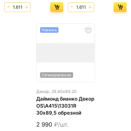
Новинка
Сатинированная
Декор,
29,60х89,20
Даймонд бианко Декор
OS\A415\13031R
30х89,5 обрезной
2 990
₽/шт.