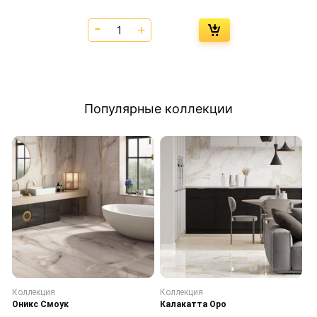
Популярные коллекции
Коллекция
Коллекция
К
Оникс Смоук
Калакатта Оро
С