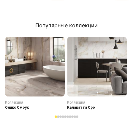
Популярные коллекции
Коллекция
Коллекция
К
Оникс Смоук
Калакатта Оро
С