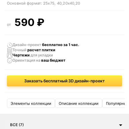
Основной формат:
25x75
40,20x40,20
590
₽
от
Дизайн-проект
бесплатно за 1 час.
Точный
расчет плитки
Чертежи
для укладки
Ориентация
на
ваш бюджет
Заказать бесплатный 3D дизайн-проект
Элементы коллекции
Описание коллекции
Популярные
ВСЕ (7)