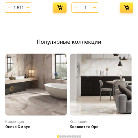
Популярные коллекции
Коллекция
Коллекция
К
Оникс Смоук
Калакатта Оро
С