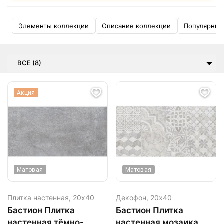
Элементы коллекции
Описание коллекции
Популярные
ВСЕ (8)
Акция
Матовая
Матовая
Плитка настенная,
20х40
Декофон,
20х40
Бастион Плитка
Бастион Плитка
настенная тёмно-
настенная мозаика