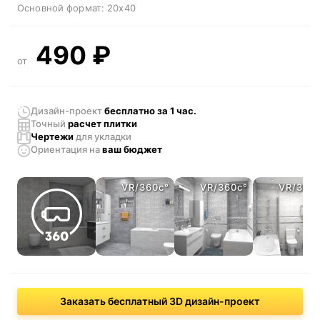
Основной формат:
20x40
490
₽
от
Дизайн-проект
бесплатно за 1 час.
Точный
расчет плитки
Чертежи
для укладки
Ориентация
на
ваш бюджет
VR/360c°
VR/360c°
VR/360
Заказать бесплатный 3D дизайн-проект