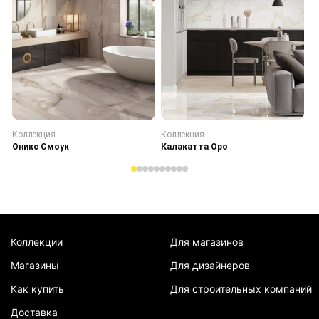
Коллекция
Коллекция
К
Оникс Смоук
Калакатта Оро
С
Коллекции
Для магазинов
Магазины
Для дизайнеров
Как купить
Для строительных компаний
Доставка