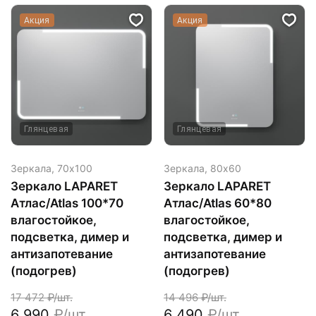
Акция
Акция
Глянцевая
Глянцевая
Зеркала,
70х100
Зеркала,
80х60
Зеркало LAPARET
Зеркало LAPARET
Атлас/Atlas 100*70
Атлас/Atlas 60*80
влагостойкое,
влагостойкое,
подсветка, димер и
подсветка, димер и
антизапотевание
антизапотевание
(подогрев)
(подогрев)
17 472
₽/шт.
14 496
₽/шт.
6 990
₽/шт.
6 490
₽/шт.