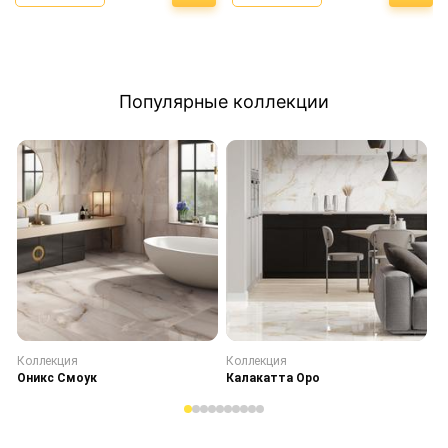
Популярные коллекции
Коллекция
Коллекция
К
Оникс Смоук
Калакатта Оро
С