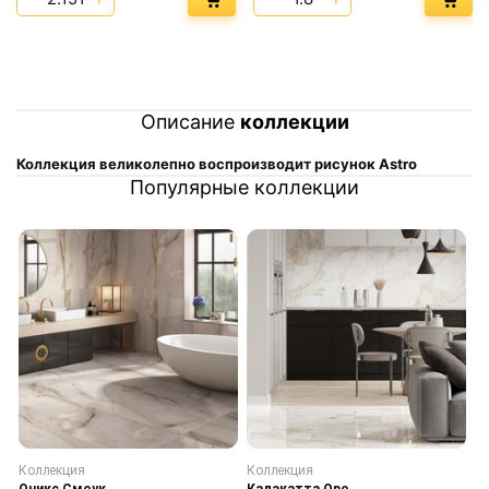
Описание
коллекции
Коллекция великолепно воспроизводит рисунок Astro
Популярные коллекции
Коллекция
Коллекция
К
Оникс Смоук
Калакатта Оро
С