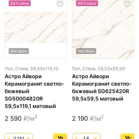
ВАУ цены
ВАУ цены
Матовая
Матовая
Пол, Стена,
59,50х119,10
Пол, Стена,
59,50х59,50
Астро Айвори
Астро Айвори
Керамогранит светло-
Керамогранит светло-
бежевый
бежевый SG625420R
SG50004820R
59,5х59,5 матовый
59,5х119,1 матовый
2
2
2 590
₽/м
2 190
₽/м