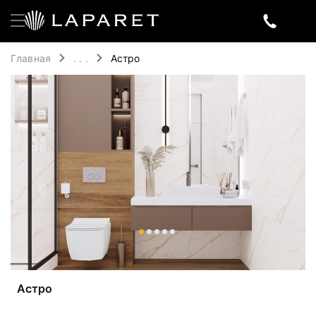
Главная
. . .
Астро
Астро