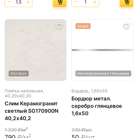
Акция
Матовая
Неполированная глянцевая
Плитка напольная,
Бордюр,
1,60х50
40,20х40,20
Бордюр метал.
Слим Керамогранит
серебро глянцевое
светлый SG170900N
1,6х50
40,2х40,2
2
1 390
₽/м
390
₽/шт.
2
790
₽/м
50
₽/шт.