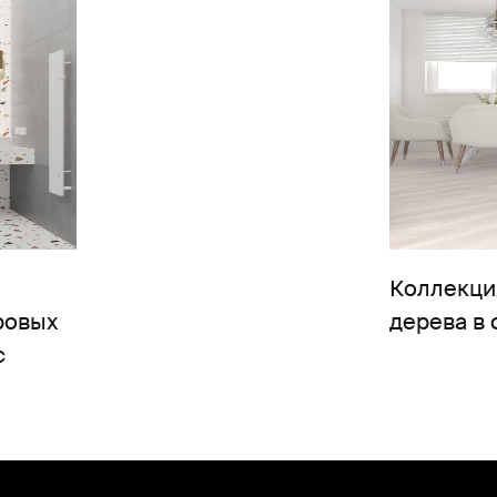
Коллекци
ровых
дерева в
с