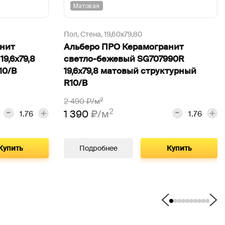
Матовая
Пол, Стена,
19,60х79,80
анит
Альберо ПРО Керамогранит
9,6х79,8
светло-бежевый SG707990R
10/B
19,6х79,8 матовый структурный
R10/B
2
2 490
₽/м
2
1 390
₽/м
Купить
Подробнее
Купить