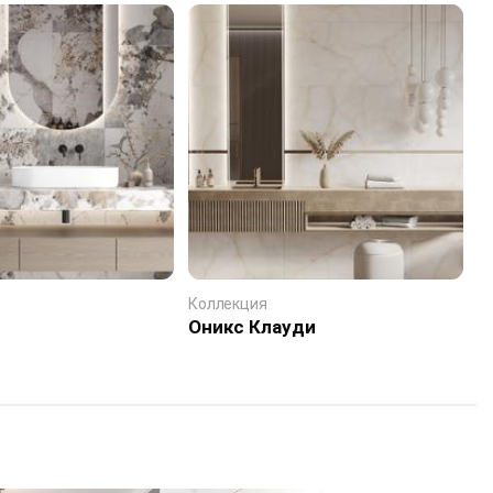
Коллекция
К
Оникс Клауди
А