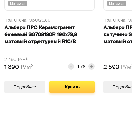
Матовая
Матовая
Пол, Стена,
19,60х79,80
Пол, Стена,
19
Альберо ПРО Керамогранит
Альберо П
бежевый SG708190R 19,6х79,8
капучино S
матовый структурный R10/B
матовый ст
2
2 490
₽/м
2
1 390
₽/м
2 590
₽/м
Подробнее
Купить
Подробн