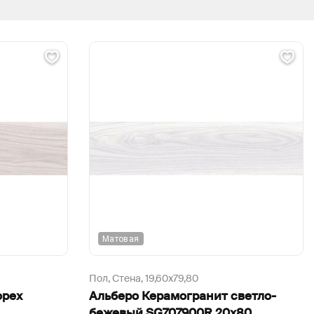
Матовая
Пол, Стена,
19,60х79,80
орех
Альберо Керамогранит светло-
бежевый SG707900R 20х80