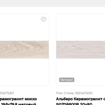
Матовая
,60х79,80
Пол, Стена,
19,60х79,80
ерамогранит мокко
Альберо Керамогранит 
19,6х79,8 матовый
SG708600R 20х80