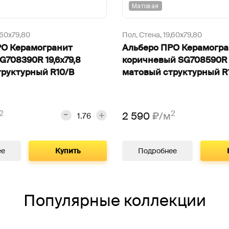
Матовая
,60х79,80
Пол, Стена,
19,60х79,80
РО Керамогранит
Альберо ПРО Керамогр
G708390R 19,6х79,8
коричневый SG708590R 1
руктурный R10/B
матовый структурный R
2
2
2 590
₽/м
ее
Купить
Подробнее
Популярные коллекции