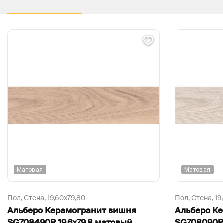
Матовая
Матовая
Пол, Стена,
19,60х79,80
Пол, Стена,
19
Альберо Керамогранит вишня
Альберо К
SG708490R 19,6х79,8 матовый
SG708090R 