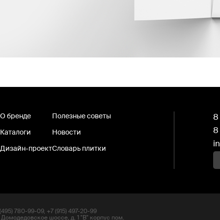
О бренде
Полезные советы
8
8
Каталоги
Новости
i
Дизайн-проект
Словарь плитки
495) 780-99-09, +7 (915) 497-20-99
 Домодедовское шоссе, д. 1 "В" корпус пом.