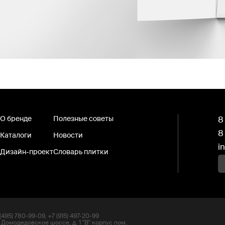
О бренде
Полезные советы
8
8
Каталоги
Новости
i
Дизайн-проект
Словарь плитки
495) 780-99-09, +7 (915) 497-20-99
 Домодедовское шоссе, д. 1 "В" корпус пом.